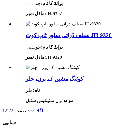
برانڈ کا نام:
جونہے۔
JH-9392
ماڈل نمبر:
سیلف ڈرائی سلور ٹاپ کوٹ JH-9320
برانڈ کا نام:
جونہے۔
JH-9320
ماڈل نمبر:
کوٹنگ مشین کے پرزے چلر
نام:
چلر
مواد:
آئرن سٹینلیس سٹیل
اگلا >
>>
صفحہ 1/2
2
1
ساتھی: