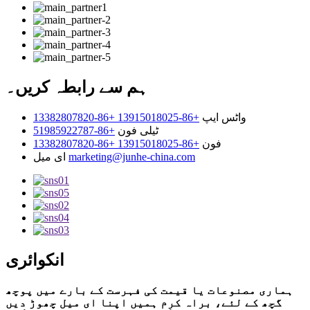
ہم سے رابطہ کریں۔
واٹس ایپ
+86-13915018025 +86-13382807820
ٹیلی فون
+86-51985922787
فون
+86-13915018025 +86-13382807820
marketing@junhe-china.com
ای میل
انکوائری
ہماری مصنوعات یا قیمت کی فہرست کے بارے میں پوچھ
گچھ کے لئے، براہ کرم ہمیں اپنا ای میل چھوڑ دیں