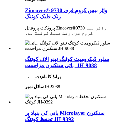
Zincover® 9730 واٹر بیس کروم فری
زنک فلیک کوٹنگ
پروڈکٹ پروفائل Zincover®9730 واٹر بیس
کروم فری زنک فلیک کوٹنگ ہے۔
سلور ڈیکرومیٹ کوٹنگ نینو الائے کوٹنگ
ہائی سنکنرن مزاحمت JH-9088
برانڈ کا نام:
جونہے۔
JH-9088
ماڈل نمبر:
پانی کی بنیاد پر Microlayer سنکنرن
تحفظ کوٹنگ JH-9392