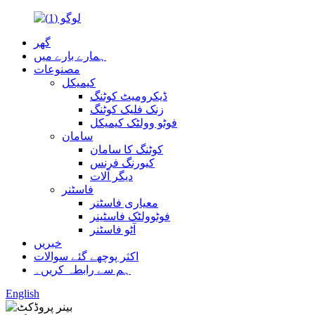
گھر
ہمارے بارے میں
مصنوعات
کیمیکل
ڈیکرومیٹ کوٹنگ
زنک فلیک کوٹنگ
فوٹو وولٹک کیمیکل
سامان
کوٹنگ کا سامان
کیورنگ فرنس
دیگر آلات
فاسٹنر
معیاری فاسٹنر
فوٹوولٹک فاسٹینر
آٹو فاسٹنر
خبریں
اکثر پوچھے گئے سوالات
ہم سے رابطہ کریں۔
English