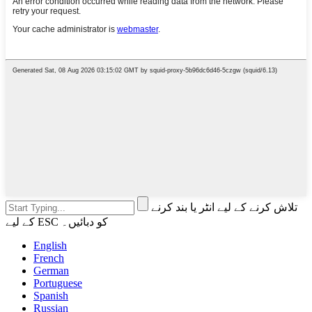
تلاش کرنے کے لیے انٹر یا بند کرنے
کے لیے ESC کو دبائیں۔
English
French
German
Portuguese
Spanish
Russian