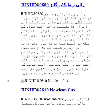
JUNHE®9680 ہائی ریفلیکٹیو گلیز
JUNHE®9680 ہائی ریفلیکٹیو گلیز
فوٹو وولٹک ڈوئل ویو ماڈیولز کے بیک
پلین گلاس پر لگائی جاتی ہے۔اس کے اہم
اجزاء ٹائٹینیم ڈائی آکسائیڈ، کم
پگھلنے والے شیشے کا پاؤڈر، نامیاتی
بائنڈر، اضافی اشیاء وغیرہ ہیں۔ اسے
سلک اسکرین پرنٹنگ کے ذریعے شیشے کی
سطح پر لیپت کیا جاتا ہے۔اعلی درجہ
حرارت پر شیشے کے مزاج کے بعد،
نامیاتی مادّہ غیر نامیاتی مواد جو
کاربنائزیشن کے ذریعے اتار چڑھاؤ کا
شکار ہوتے ہیں اور شیشے کے ساتھ لگے
رہتے ہیں، اعلی عکاسی، اعلی موسم کی
مزاحمت اور گلیز کی سنکنرن مزاحمت
کی خصوصیات کو حاصل کرتے ہیں۔
JUNHE®2610 No-clean flux
JUNHE®2610 no-clean flux ایک کم ٹھوس،
ہالوجن سے پاک، پانی میں گھلنشیل