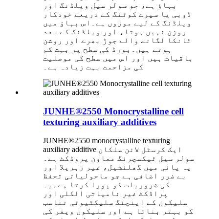
بہاؤ ہے، جو سولر سیل ویلڈنگ اور
ڈوبی یا سپرے کوٹنگ کے ذریعے خودکار
ویلڈنگ کے لیے موزوں ہے۔اس بہاؤ میں
روزن نہیں ہوتا، اور ویلڈنگ کے بعد
ٹانکا لگانے والے جوڑ بھرے اور روشن
ہوتے ہیں۔بورڈ کی سطح پر بہت کم
باقیات ہیں اور اس میں سطح کی موصلیت
کی مزاحمت بہت زیادہ ہے۔
JUNHE®2550 Monocrystalline cell
texturing auxiliary additives
JUNHE®2550 monocrystalline texturing
auxiliary additive ایک کرسٹل لائن سلکان
سولر سیل ٹیکسچرنگ معاون پروڈکٹ ہے۔
یہ پانی میں گھلنشیل، غیر زہریلا اور
بے ضرر اضافی ہے جو ماحولیاتی تحفظ
کی ضروریات کو پورا کرتا ہے۔یہ
پراڈکٹ غیر نامیاتی الکلی اور
سلیکون کے اینچنگ سلیکٹیوٹی تناسب
کو بہتر بناتا ہے اور سلیکون ویفر کی