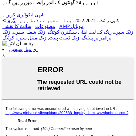
اور ہم 24 گھنٹوں کے اندر رابطے میں رہیں گے۔
ابھی انکوائری کریں۔
© کاپی رائٹ - 2021-2022: جملہ حقوق محفوظ ہیں۔
گرم
AMP موبائل
-
مصنوعات
-
سائٹ کا نقشہ
زنک سپرے زنگ کے لیے
,
اینٹی سنکنرن کوٹنگ
,
زنک شعلہ سپرے
,
زنک
,
پرائمر پر پینٹنگ
,
زنک ڈسٹ پینٹ
,
زنک میٹل سپرے کوٹنگ
ای میل بھیجیں
x