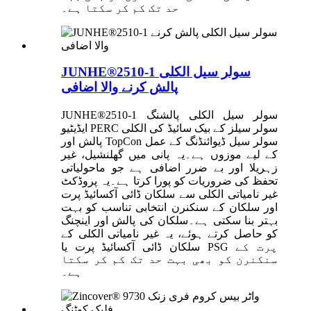
حد تک کم کر سکتا ہے۔
JUNHE®2510-1 سولر سیل الکلی
پالش کرنے والا اضافی
JUNHE®2510-1 سولر سیل الکلی پالشنگ
ایڈیٹیو PERC سولر سیلز کے بیک سائیڈ کی الکلی
پالش اور TopCon سولر سیل ڈیوائنڈنگ کے عمل
کے لیے موزوں ہے۔یہ پانی میں گھلنشیل، غیر
زہریلا اور بے ضرر اضافی ہے جو ماحولیاتی
تحفظ کی ضروریات کو پورا کرتا ہے۔یہ پروڈکٹ
غیر نامیاتی الکلی سے سلکان ڈائی آکسائیڈ پرت
اور سلکان کے سنکنرن انتخابی تناسب کو بہت
بہتر بنا سکتی ہے۔سلکان کی پالش اور اینچنگ
کو حاصل کرتے ہوئے، یہ غیر نامیاتی الکلی کے
سلکان ڈائی آکسائیڈ پرت یا PSG پرت کے
سنکنرن کو بھی بہت حد تک کم کر سکتا
ہے۔