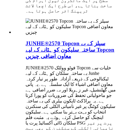
سطح پر ایک مائکرون لیول اہرام کی
ساخت بناتا ہے، اس طرح ایک اچھا لائٹ
ٹریپنگ اثر حاصل ہوتا ہے۔
JUNHE®2570 Topcon سیلز کے بے
ساختہ سلیکون کو ہٹانے کے لیے Topcon
معاون اضافی چیزیں
JUNHE®2570 فوٹو وولٹک Topcon خلیات سے
بے ساختہ سلکان کو ہٹانے کے لیے Junhe
ٹیکنالوجی کے ذریعے آزادانہ طور پر تیار کردہ
معاون اضافی اشیاء کا ایک سلسلہ ہے۔یہ پانی
میں گھلنشیل، غیر زہریلا اور بے ضرر اضافی ہے
جو ماحولیاتی تحفظ کی ضروریات کو پورا کرتا
ہے۔یہ پراڈکٹ ٹاپکون بیٹری کی بے ساختہ
سلیکون کوٹنگ پر غیر نامیاتی الکلی کی سنکنرن
انتخاب کو بہت بہتر بنا سکتی ہے۔سلیکون
اینچنگ کو حاصل کرتے ہوئے، یہ مثبت فلم
سلکان ڈائی آکسائیڈ پرت یا PSG پرت پر غیر
نامیاتی الکلی کے سنکنرن کو بھی بہت